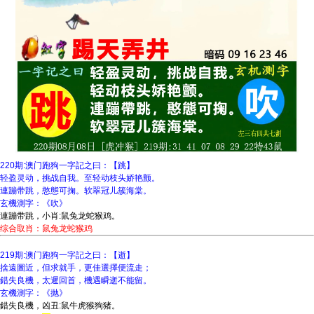
220期:澳门跑狗一字記之曰：【跳】
轻盈灵动，挑战自我。至轻动枝头娇艳颤。
連蹦带跳，憨態可掬。软翠冠儿簇海棠。
玄機測字：《吹》
連蹦带跳，小肖:鼠兔龙蛇猴鸡。
综合取肖：鼠兔龙蛇猴鸡
219期:澳门跑狗一字記之曰：【逝】
捨遠圖近，但求就手，更佳選擇便流走；
錯失良機，太遲回首，機遇瞬逝不能留。
玄機測字：《抛》
錯失良機，凶丑:鼠牛虎猴狗猪。