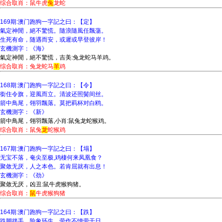
综合取肖：鼠牛虎
兔
龙蛇
169期:澳门跑狗一字記之曰：【定】
氣定神閒，絕不驚慌。隨浪隨風任飄蕩。
生死有命，随遇而安，或遲或早登彼岸！
玄機測字：《海》
氣定神閒，絕不驚慌，吉美:兔龙蛇马羊鸡。
综合取肖：兔龙蛇马
羊
鸡
168期:澳门跑狗一字記之曰：【令】
銜住令旗，迎風而立。清波还照鬓间丝。
箭中鳥尾，翎羽飄落。莫把羁杯对白鸥。
玄機測字：《新》
箭中鳥尾，翎羽飄落,小肖:鼠兔龙蛇猴鸡。
综合取肖：鼠兔
龙
蛇猴鸡
167期:澳门跑狗一字記之曰：【塌】
无宝不落，奄尖至极,鸡棲何来凤凰食？
聚敛无厌，人之本色。若肯屈就有出息！
玄機測字：《劲》
聚敛无厌，凶丑:鼠牛虎猴狗猪。
综合取肖：
鼠
牛虎猴狗猪
164期:澳门跑狗一字記之曰：【跌】
跌脚拌手，险象环生。劳作不惮劳干日。