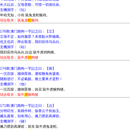
长大以后，父母恩勤，可惜一切俱往矣。
玄機測字：《玩》
年幼无知，小肖:鼠兔龙蛇猴鸡。
综合取肖：鼠兔龙
蛇
猴鸡
176期:澳门跑狗一字記之曰：【立】
立场不定，如何服眾？未曾點火即煽風。
也文也武，哗众取宠，我归应待乌头白。
玄機測字：《站》
我归应待乌头白,白边:鼠牛虎鸡狗猪。
综合取肖：鼠牛虎
鸡
狗猪
174期:澳门跑狗一字記之曰：【推】
一沉百踩，牆倒眾推。運程難免有盛衰。
随順逆行，不必氣餒。捲土重來才是對！
玄機測字：《他》
一沉百踩，牆倒眾推，凶丑:鼠牛虎猴狗猪。
综合取肖：鼠牛
虎
猴狗猪
171期:澳门跑狗一字記之曰：【点】
分明叨光，装模作样。饭香云子炊如玉。
藏头露尾，别有用心。佩刀搢笏凤墀前。
玄機測字：《碰》
佩刀搢笏凤墀前，前肖:鼠牛虎兔龙蛇。