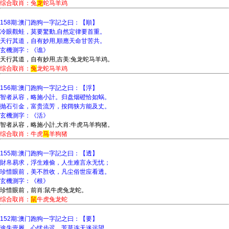
综合取肖：兔
龙
蛇马羊鸡
158期:澳门跑狗一字記之曰：【順】
冷眼觀蛙，莫要驚動,自然定律要首重。
天行其道，自有妙用,順應天命甘苦共。
玄機測字：《谯》
天行其道，自有妙用,吉美:兔龙蛇马羊鸡。
综合取肖：
兔
龙蛇马羊鸡
156期:澳门跑狗一字記之曰：【浮】
智者从容，略施小計。归盘烟磴恰如蜗。
抛石引金，富贵流芳，按阔狭方能及丈。
玄機測字：《活》
智者从容，略施小計,大肖:牛虎马羊狗猪。
综合取肖：牛虎
马
羊狗猪
155期:澳门跑狗一字記之曰：【透】
財帛易求，浮生难偷，人生难言永无忧；
珍惜眼前，美不胜收，凡尘俗世应看透。
玄機測字：《根》
珍惜眼前，前肖:鼠牛虎兔龙蛇。
综合取肖：
鼠
牛虎兔龙蛇
152期:澳门跑狗一字記之曰：【要】
途失壹履，心忧步迟。芳草连天迷远望。