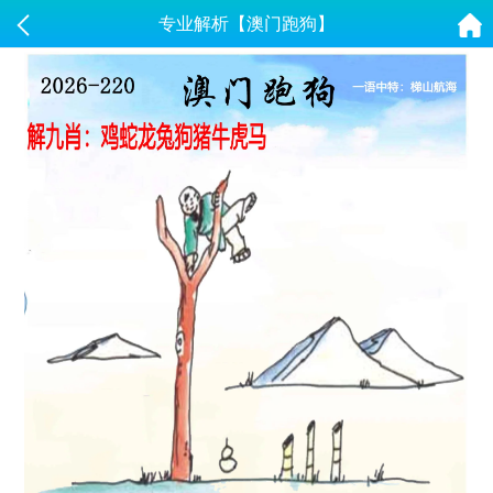
专业解析【澳门跑狗】