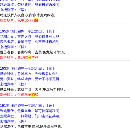
跌岩沉浮，荣枯败坏。息庭树好语和同。
玄機測字：《噬》
时送残辉入夜台,夜肖:鼠牛虎鸡狗猪。
综合取肖：鼠牛虎鸡狗
猪
195期:澳门跑狗一字記之曰：【見】
花開之日，重逢之時，整姿待會可人兒；
悦己者容，春風得意，刻不容緩再相見。
玄機測字：《样》
悦己者容，春風得意，吉美:兔龙蛇马羊鸡。
综合取肖：兔龙蛇
马
羊鸡
193期:澳门跑狗一字記之曰：【抛】
抛金钟银，意盼丰收。先借椒盘劝金斗。
劳力费财，终成虚负。受命不得须更留。
玄機測字：《挖》
抛金钟银，意盼丰收，大肖:牛虎马羊狗猪。
综合取肖：牛虎马羊
狗
猪
191期:澳门跑狗一字記之曰：【危】
到處潛伏，危機重重。最可怜浑是秋阴。
生死存亡，一觸即發。门门走马征兵急。
玄機測字：《抻》
到處潛伏，危機重重,凶丑:鼠牛虎猴狗猪。