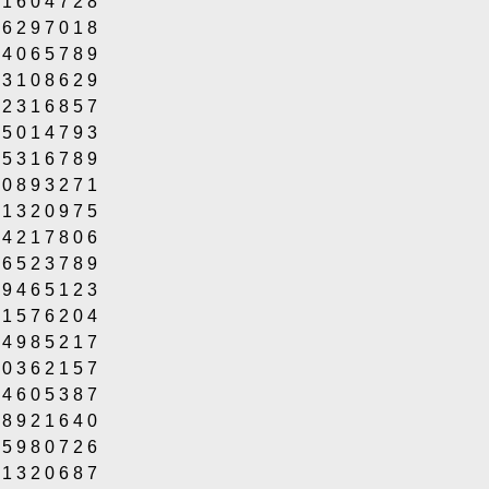
 0 4 7 2 8
 9 7 0 1 8
 6 5 7 8 9
 0 8 6 2 9
 1 6 8 5 7
 1 4 7 9 3
 1 6 7 8 9
 9 3 2 7 1
 2 0 9 7 5
 1 7 8 0 6
 2 3 7 8 9
 6 5 1 2 3
 7 6 2 0 4
 8 5 2 1 7
 6 2 1 5 7
 0 5 3 8 7
 2 1 6 4 0
 8 0 7 2 6
 2 0 6 8 7