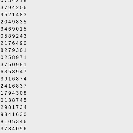
 3 4 2 1 8
 9 4 2 0 6
 2 1 4 8 3
 4 9 8 3 5
 6 9 0 1 5
 8 9 2 4 3
 7 6 4 9 0
 7 9 3 0 1
 5 8 9 7 1
 5 0 9 8 1
 5 8 9 4 7
 1 6 8 7 4
 1 6 8 3 7
 9 4 3 0 8
 3 8 7 4 5
 8 1 7 3 4
 4 1 6 3 0
 0 5 3 4 6
 8 4 0 5 6