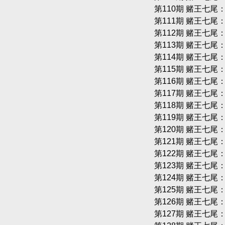
第110期 赌王七尾：5 3
第111期 赌王七尾：5 1
第112期 赌王七尾：2 0
第113期 赌王七尾：2 3
第114期 赌王七尾：1 5
第115期 赌王七尾：3 0
第116期 赌王七尾：4 9
第117期 赌王七尾：5 6
第118期 赌王七尾：3 8
第119期 赌王七尾：6 2
第120期 赌王七尾：9 4
第121期 赌王七尾：7 3
第122期 赌王七尾：2 8
第123期 赌王七尾：4 1
第124期 赌王七尾：4 2
第125期 赌王七尾：5 8
第126期 赌王七尾：8 9
第127期 赌王七尾：0 6