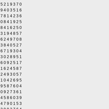
 1 9 3 7 0
 0 3 5 1 6
 1 4 2 3 6
 4 1 9 2 5
 1 6 2 5 0
 9 4 8 5 7
 4 9 7 0 8
 4 0 5 2 7
 1 9 3 0 4
 2 8 9 5 1
 9 2 5 1 7
 2 4 5 8 7
 9 3 0 5 7
 4 2 6 9 5
 8 7 6 0 4
 2 7 3 6 1
 8 6 0 3 9
 9 0 1 5 3