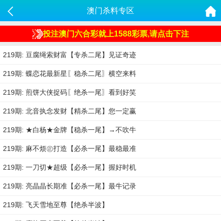
澳门杀料专区
投注澳门六合彩就上1588彩票,请点击下注
219期: 豆腐绳索财富【专杀二尾】见证奇迹
219期: 蝶恋花最新星〖稳杀二尾〗横空来料
219期: 煎饼大侠捉码〖绝杀一尾〗看到好笑
219期: 北音执念发财【精杀二尾】您一定赢
219期: ★白杨★金牌【稳杀一尾】→不吹牛
219期: 麻不烦㊣打造【必杀一尾】最稳最准
219期: 一刀切★超级【必杀一尾】握好时机
219期: 亮晶晶长期准【必杀一尾】最牛记录
219期: 飞天雪地至尊【绝杀半波】