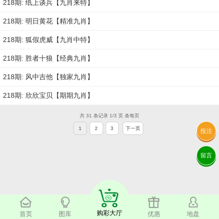
218期: 纸上谈兵【九肖来特】
218期: 明日黄花【精准九肖】
218期: 狐假虎威【九肖中特】
218期: 胜者十狼【经典九肖】
218期: 风中吉他【独家九肖】
218期: 欣欣宝贝【期期九肖】
共 31 条记录 1/3 页 条每页
1
2
3
下一页
投注
留言
购彩大厅
首页
图库
优惠
地盘