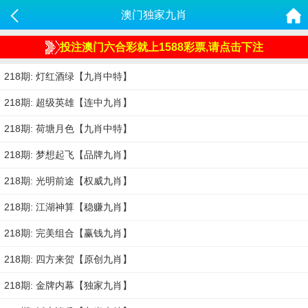
澳门独家九肖
投注澳门六合彩就上1588彩票,请点击下注
218期: 灯红酒绿【九肖中特】
218期: 超级英雄【连中九肖】
218期: 荷塘月色【九肖中特】
218期: 梦想起飞【品牌九肖】
218期: 光明前途【权威九肖】
218期: 江湖神算【稳赚九肖】
218期: 完美组合【赢钱九肖】
218期: 四方来贺【原创九肖】
218期: 金牌内幕【独家九肖】