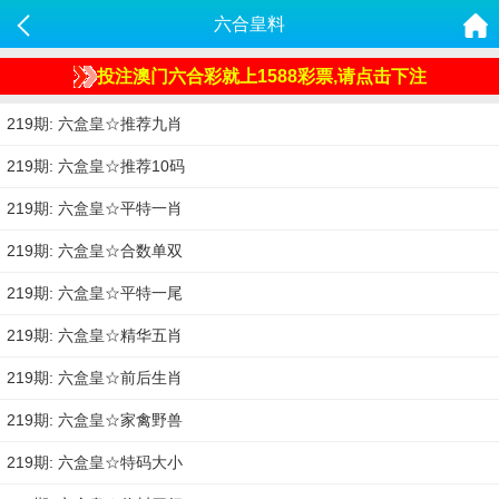
六合皇料
投注澳门六合彩就上1588彩票,请点击下注
219期: 六盒皇☆推荐九肖
219期: 六盒皇☆推荐10码
219期: 六盒皇☆平特一肖
219期: 六盒皇☆合数单双
219期: 六盒皇☆平特一尾
219期: 六盒皇☆精华五肖
219期: 六盒皇☆前后生肖
219期: 六盒皇☆家禽野兽
219期: 六盒皇☆特码大小