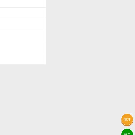
投注
留言