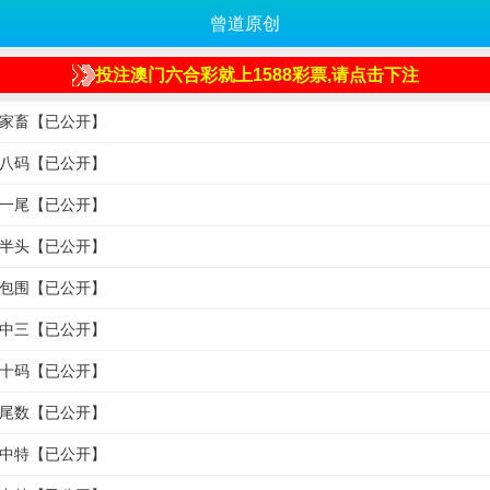
曾道原创
投注澳门六合彩就上1588彩票,请点击下注
兽与家畜【已公开】
肖加八码【已公开】
绝杀一尾【已公开】
绝杀半头【已公开】
码大包围【已公开】
试三中三【已公开】
绝杀十码【已公开】
必中尾数【已公开】
三头中特【已公开】