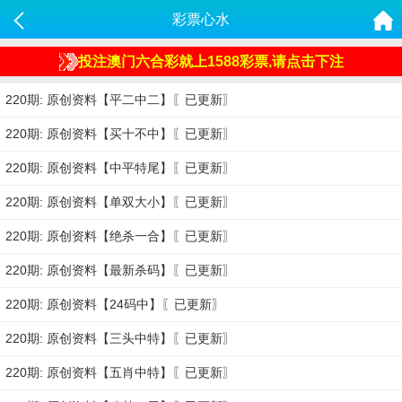
彩票心水
投注澳门六合彩就上1588彩票,请点击下注
220期: 原创资料【平二中二】〖已更新〗
220期: 原创资料【买十不中】〖已更新〗
220期: 原创资料【中平特尾】〖已更新〗
220期: 原创资料【单双大小】〖已更新〗
220期: 原创资料【绝杀一合】〖已更新〗
220期: 原创资料【最新杀码】〖已更新〗
220期: 原创资料【24码中】〖已更新〗
220期: 原创资料【三头中特】〖已更新〗
220期: 原创资料【五肖中特】〖已更新〗